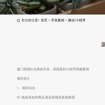
您当前位置>
首页
>
开发案例
>
微信/小程序
厦门拼团红包系统开发，拼团返利小程序搭建案例
项目简介
1、项目玩法
01.挑选喜欢的商品,发起拼团或直接参团