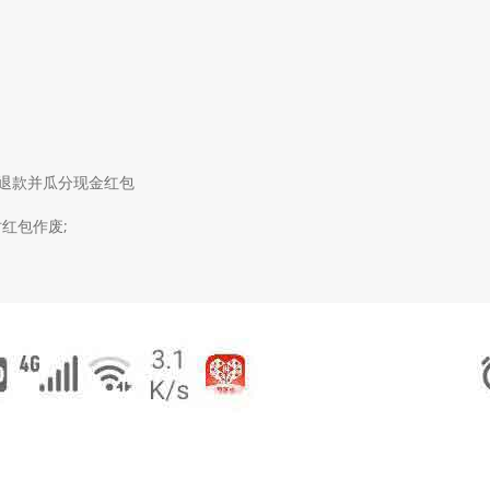
即退款并瓜分现金红包
时红包作废;