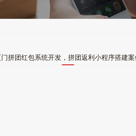
厦门拼团红包系统开发，拼团返利小程序搭建案