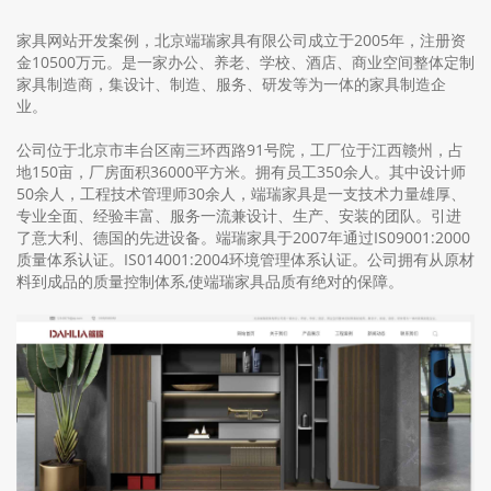
家具网站开发案例，北京端瑞家具有限公司成立于2005年，注册资
金10500万元。是一家办公、养老、学校、酒店、商业空间整体定制
家具制造商，集设计、制造、服务、研发等为一体的家具制造企
业。
公司位于北京市丰台区南三环西路91号院，工厂位于江西赣州，占
地150亩，厂房面积36000平方米。拥有员工350余人。其中设计师
50余人，工程技术管理师30余人，端瑞家具是一支技术力量雄厚、
专业全面、经验丰富、服务一流兼设计、生产、安装的团队。引进
了意大利、德国的先进设备。端瑞家具于2007年通过IS09001:2000
质量体系认证。IS014001:2004环境管理体系认证。公司拥有从原材
料到成品的质量控制体系,使端瑞家具品质有绝对的保障。