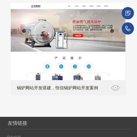
微
1
锅炉网站开发搭建，恒信锅炉网站开发案例
友情链接