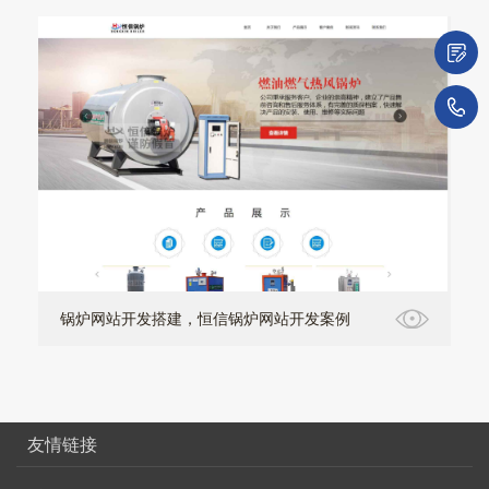
微
1
锅炉网站开发搭建，恒信锅炉网站开发案例
友情链接