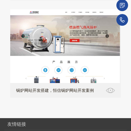
微
1
锅炉网站开发搭建，恒信锅炉网站开发案例
友情链接