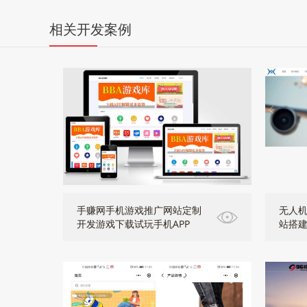
相关开发案例
手赚网手机游戏推广网站定制
无人
开发游戏下载试玩手机APP
站搭