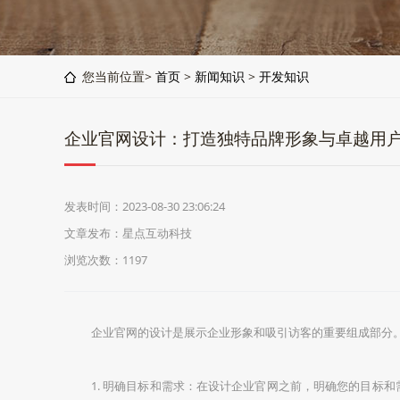
您当前位置>
首页
>
新闻知识
>
开发知识
企业官网设计：打造独特品牌形象与卓越用
发表时间：2023-08-30 23:06:24
文章发布：星点互动科技
浏览次数：
1197
企业官网的设计是展示企业形象和吸引访客的重要组成部分
1. 明确目标和需求：在设计企业官网之前，明确您的目标