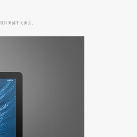
以顺利浏览不同页面。