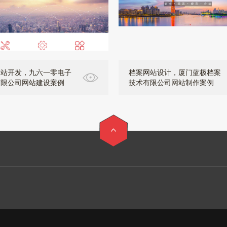
网站开发，九六一零电子
档案网站设计，厦门蓝极档案
有限公司网站建设案例
技术有限公司网站制作案例