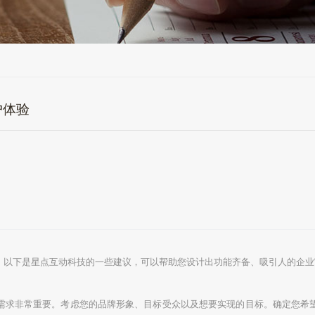
户体验
。以下是星点互动科技的一些建议，可以帮助您设计出功能齐备、吸引人的企业
和需求非常重要。考虑您的品牌形象、目标受众以及想要实现的目标。确定您