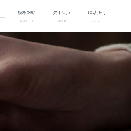
识
模板网站
关于星点
联系我们
TEMPLATE SITE
ABOUT
CONTACT