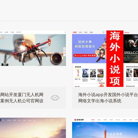
机网站开发厦门无人机网
海外小说app开发国外小说平台
建案例无人机公司官网设
网络文学出海小说系统