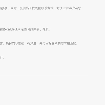
品牌故事。同时，提供易于找到的联系方式，方便潜在客户与您
容在移动设备上可读性良好并易于导航。
声誉。确保内容准确、有深度，并与目标受众的需求相匹配。
计。